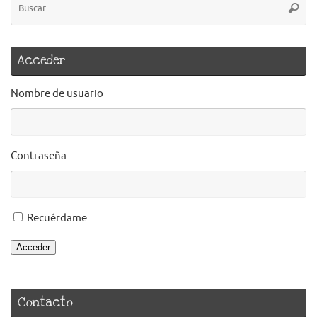
Busca
pa
Acceder
Nombre de usuario
Contraseña
Recuérdame
Acceder
Contacto