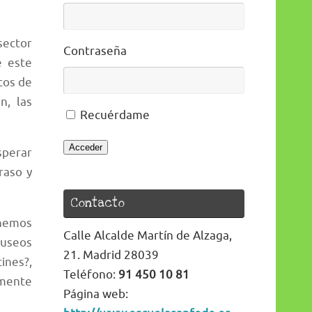
sector
Contraseña
e este
tos de
n, las
Recuérdame
Acceder
sperar
raso y
Contacto
 hemos
Calle Alcalde Martín de Alzaga,
museos
21. Madrid 28039
cines?,
Teléfono:
91 450 10 81
amente
Página web: