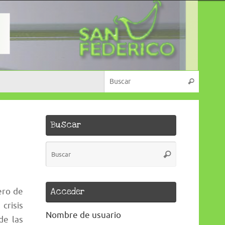
Búsque
Buscar
Buscar
Búsqueda
Buscar
para:
Acceder
ero de
crisis
Nombre de usuario
de las