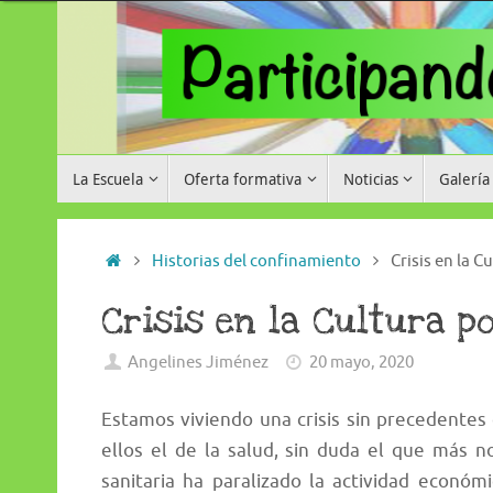
Saltar
al
contenido
Saltar
La Escuela
Oferta formativa
Noticias
Galería
al
contenido
Inicio
Historias del confinamiento
Crisis en la C
Crisis en la Cultura po
Angelines Jiménez
20 mayo, 2020
Estamos viviendo una crisis sin precedentes
ellos el de la salud, sin duda el que más n
sanitaria ha paralizado la actividad económ