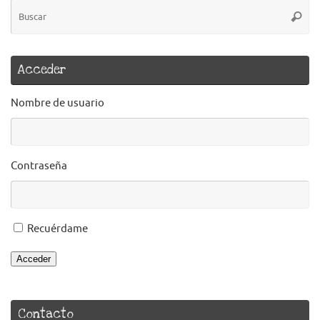
B
Busca
pa
Acceder
Nombre de usuario
Contraseña
Recuérdame
Acceder
Contacto