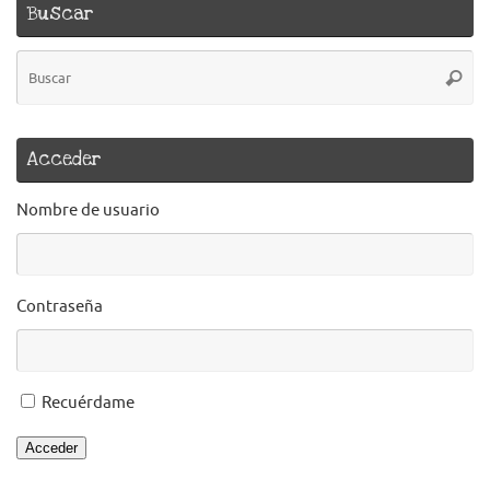
Buscar
B
Busca
pa
Acceder
Nombre de usuario
Contraseña
Recuérdame
Acceder