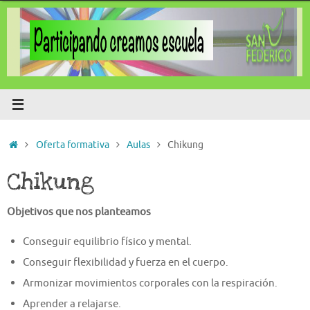
Saltar
al
contenido
Inicio
Oferta formativa
Aulas
Chikung
Chikung
Objetivos que nos planteamos
Conseguir equilibrio físico y mental.
Conseguir flexibilidad y fuerza en el cuerpo.
Armonizar movimientos corporales con la respiración.
Aprender a relajarse.