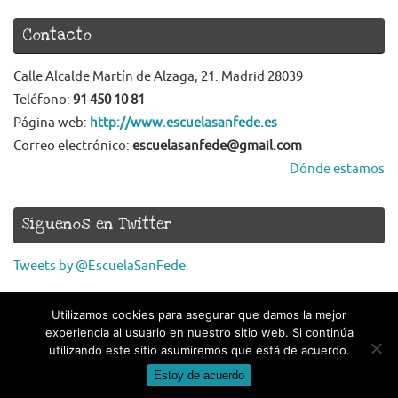
Contacto
Calle Alcalde Martín de Alzaga, 21. Madrid 28039
Teléfono:
91 450 10 81
Página web:
http://www.escuelasanfede.es
Correo electrónico:
escuelasanfede@gmail.com
Dónde estamos
Síguenos en Twitter
Tweets by @EscuelaSanFede
Utilizamos cookies para asegurar que damos la mejor
experiencia al usuario en nuestro sitio web. Si continúa
utilizando este sitio asumiremos que está de acuerdo.
Estoy de acuerdo
Funciona con
Tempera
&
WordPress.