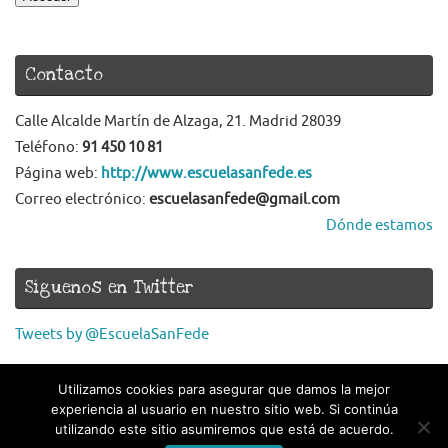
Contacto
Calle Alcalde Martín de Alzaga, 21. Madrid 28039
Teléfono:
91 450 10 81
Página web:
http://www.escuelasanfede.es
Correo electrónico:
escuelasanfede@gmail.com
Dónde estamos
Síguenos en Twitter
Tweets by @EscuelaSanFede
Utilizamos cookies para asegurar que damos la mejor
experiencia al usuario en nuestro sitio web. Si continúa
utilizando este sitio asumiremos que está de acuerdo.