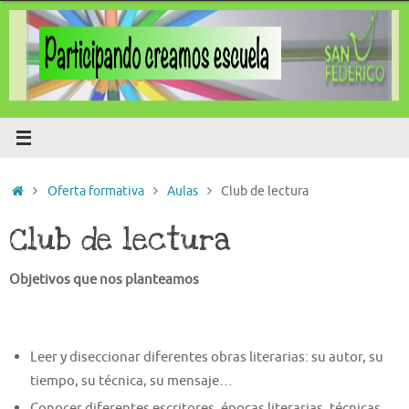
Saltar
al
contenido
Inicio
Oferta formativa
Aulas
Club de lectura
Club de lectura
Objetivos que nos planteamos
Leer y diseccionar diferentes obras literarias: su autor, su
tiempo, su técnica, su mensaje…
Conocer diferentes escritores, épocas literarias, técnicas