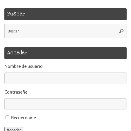
Buscar
B
Busca
pa
Acceder
Nombre de usuario
Contraseña
Recuérdame
Acceder