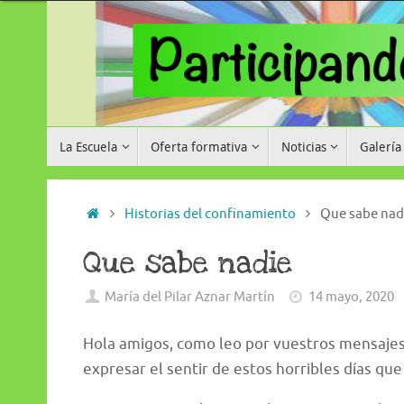
Saltar
al
contenido
Saltar
La Escuela
Oferta formativa
Noticias
Galería
al
contenido
Inicio
Historias del confinamiento
Que sabe nad
Que sabe nadie
María del Pilar Aznar Martín
14 mayo, 2020
Hola amigos, como leo por vuestros mensajes
expresar el sentir de estos horribles días q