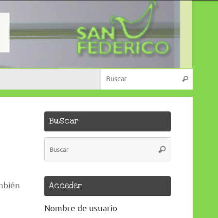
Búsque
Buscar
Buscar
Búsqueda
Buscar
para:
Acceder
ambién
Nombre de usuario