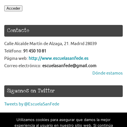
Acceder
Contacto
Calle Alcalde Martín de Alzaga, 21. Madrid 28039
Teléfono:
91 450 10 81
Página web:
http://www.escuelasanfede.es
Correo electrónico:
escuelasanfede@gmail.com
Dónde estamos
Síguenos en Twitter
Tweets by @EscuelaSanFede
Utilizamos cookies para asegurar que damos la mejor
experiencia al usuario en nuestro sitio web. Si continúa