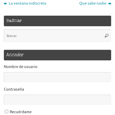
La ventana indiscreta
Que sabe nadie
Buscar
B
Busca
pa
Acceder
Nombre de usuario
Contraseña
Recuérdame