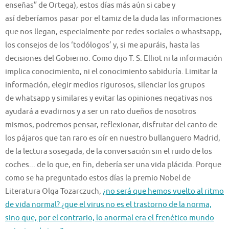
enseñas” de Ortega),
estos días más aún si cabe y
así
deberíamos
pasar por el tamiz de la duda
las informaciones
que nos llegan
, especialmente por redes sociales o
whastsapp
,
los consejos de los ‘todólogos’ y, si me apuráis, hasta las
decisiones del Gobierno. Como dijo T. S. Elliot ni la información
implica co
nocimiento, ni el conocimiento sabiduría.
Limitar la
información, elegir medios rigurosos, silenciar los grupos
de
whatsapp
y similares y evitar la
s
opiniones negativas nos
ayudará a ev
ad
irnos y a
ser
un rato
d
ueños
de nosotros
mismos, podremos pensar, reflexionar, disfrutar del canto de
los pájaros que tan raro es oír en nuestro bullanguero Madrid
,
de la lectura sosegada
, de la conversación sin el ruido de los
coches
..
.
d
e lo que
,
en fin
,
debería ser una vida plácida
.
P
orque
c
omo se ha preguntado estos días la premio Nobel de
Literatura Olga
Tozarczuch
,
¿no será que hemos vuelto al ritmo
de vida normal? ¿que el virus no es el trastorno de la norma,
sino que, por el contrario, lo anormal era el frenético mundo