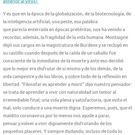
anterior al virus?
Y es
que
e
n la época de la globalización, de la biotecn
o
logía, de
la inteligencia
artificial, una peste
, esa palabra
que
parecía
enterrada en
épocas pretéritas,
nos ha v
enido a
recordar
, además,
la fragilidad de la vida humana
.
Montaigne
dejó sus cargos en la magistratura de Burdeos y se recluyó en
su castillo cuando después de la caída de un caballo fue
consciente de
la inmediatez de la muerte y ante eso
decidió
que
lo mejor era disfrutar de sí mismo
y de los demás, de la
vida campestre y de los libros, y sobre todo de la reflexión en
libertad.
“Filosofar es aprender a morir” dijo nuestro pensador:
se trata
de
aprender a vivir con naturalidad
sin temor al
irremediable final; una vida plena y
satisfactoria
, que evita el
mal, solo conduce a una muerte digna.
Esperemos, pues, que el
maldito coronavirus por lo menos nos ayude a parar,
pensar
y
volver a
vivir dignamente
disfrutando de los
pequeños placeres
.
Y
siempre dudando; incluso de todo lo