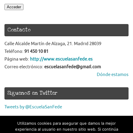
Acceder
Contacto
Calle Alcalde Martín de Alzaga, 21. Madrid 28039
Teléfono:
91 450 10 81
Página web:
http://www.escuelasanfede.es
Correo electrónico:
escuelasanfede@gmail.com
Dónde estamos
Síguenos en Twitter
Tweets by @EscuelaSanFede
Utilizamos cookies para asegurar que damos la mejor
experiencia al usuario en nuestro sitio web. Si continúa