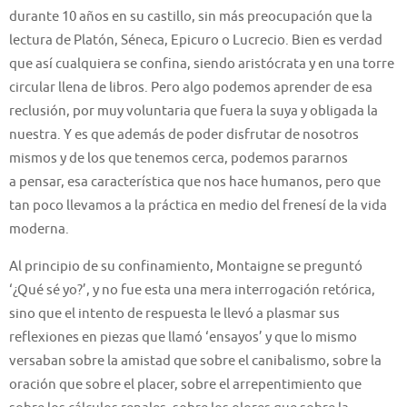
durante 10 años en su castillo, sin más preocupación que la
lectura
de Platón, Séneca, Epicuro o Lucrecio
. Bien es verdad
que así cualquiera se confina,
siendo aristócrata y
en una torre
circular
llena de
libros
.
Pero
algo podemos aprender
de esa
reclusión,
por muy
voluntaria
que fuera la suya y
obligada la
nuestra
. Y
es que
además de poder disfrutar de nosotros
mismos y de los que tenemos cerca, podemos
pararnos
a
pensar
, esa característica que nos hace humanos, pero que
tan poco llevamos a la práctica
en medio del frenesí de la vida
moderna
.
Al principio de su confinamiento, Montaigne s
e preguntó
‘¿Qué sé yo?’, y no fue esta una mera interrogación retórica,
sino que el intento de respuesta le llevó a
plasmar sus
reflexiones en piezas que llamó ‘ensayos’
y que lo mismo
versaban sobre
la amistad que sobre el canibalismo
,
sobre la
oración
que
sobre el placer
,
sobre
el arrepentimiento
que