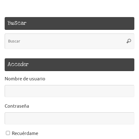
Buscar
B
Busca
pa
Acceder
Nombre de usuario
Contraseña
Recuérdame