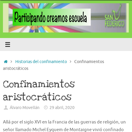
Saltar
al
contenido
Inicio
Historias del confinamiento
Confinamientos
aristocráticos
Confinamientos
aristocráticos
Álvaro Movellán
29 abril, 2020
Allá por el siglo XVI en la Francia de las guerras de religión, un
señor llamado Michel
Eyquem
de Montaigne vivi
ó
confi
nado