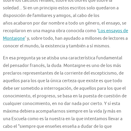
sobre los cálculos renales
,
sobre
los olores
que sobre
la
soledad.
..
Si en un princi
pio estos escritos solo quedaron a
disposición de familiares y amigos, al cabo d
e
los
años
acabaron por dar nombre a
todo un
género
, el ensayo
, se
recopilaron en una magna obra conocida como ‘
Los ensayos de
Montaigne
’
y
,
sobre todo
,
han ayudado a millones de lectores a
conocer
e
l mundo
, la existencia
y también a sí mismos.
En
esa
pregunta
ya se atisba una característic
a fundamental
del pensador francés,
la duda
. Montaigne es
uno de los más
preclaros representantes de la corriente del escepticismo
, de
aquellos para los que la única certeza que existe es
que todo
debe ser sometido a interrogación
, de aquellos para los que el
conocimiento,
el progreso,
se basa en
la puesta de cuestión de
cualquier conocimiento, en no dar
nada
por cierto
.
Y sí esta
máxima debiera acompañarnos siempre en la vida (y más en
una Escuela como
es la nuestra
en l
a que intentamos llevar a
cabo el
“siempre que en
s
eñes enseña a dudar de lo que