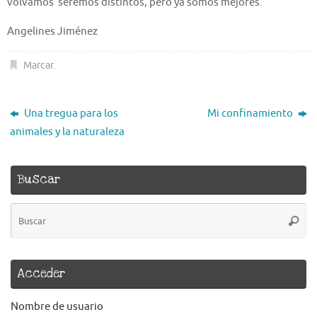
volvamos seremos distintos, pero ya somos mejores.
Angelines Jiménez
Marcar
.
Una tregua para los
Mi confinamiento
animales y la naturaleza
Buscar
B
Busca
pa
Acceder
Nombre de usuario