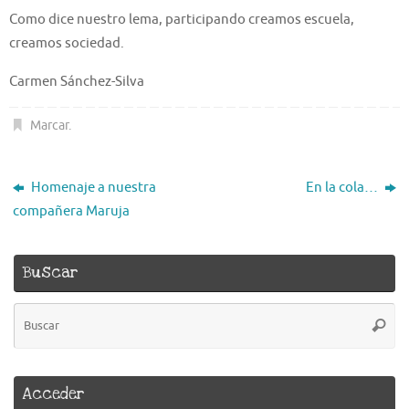
Como dice nuestro lema, participando creamos escuela,
creamos sociedad.
Carmen Sánchez-Silva
Marcar
.
Homenaje a nuestra
En la cola…
compañera Maruja
Buscar
B
Busca
pa
Acceder