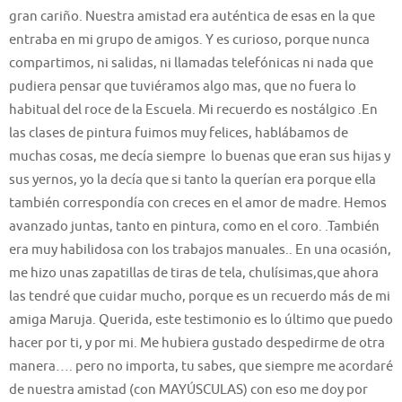
gran cariño. Nuestra amistad era auténtica de esas en la que
entraba en mi grupo de amigos. Y es curioso, porque nunca
compartimos, ni salidas, ni llamadas telefónicas ni nada que
pudiera pensar que tuviéramos algo mas, que no fuera lo
habitual del roce de la Escuela. Mi recuerdo es nostálgico .En
las clases de pintura fuimos muy felices, hablábamos de
muchas cosas, me decía siempre lo buenas que eran sus hijas y
sus yernos, yo la decía que si tanto la querían era porque ella
también correspondía con creces en el amor de madre. Hemos
avanzado juntas, tanto en pintura, como en el coro. .También
era muy habilidosa con los trabajos manuales.. En una ocasión,
me hizo unas zapatillas de tiras de tela, chulísimas,que ahora
las tendré que cuidar mucho, porque es un recuerdo más de mi
amiga Maruja. Querida, este testimonio es lo último que puedo
hacer por ti, y por mi. Me hubiera gustado despedirme de otra
manera…. pero no importa, tu sabes, que siempre me acordaré
de nuestra amistad (con MAYÚSCULAS) con eso me doy por