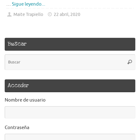
…
Sigue leyendo...
Maite Trapiello
22 abril, 2020
Buscar
B
Busca
pa
Acceder
Nombre de usuario
Contraseña