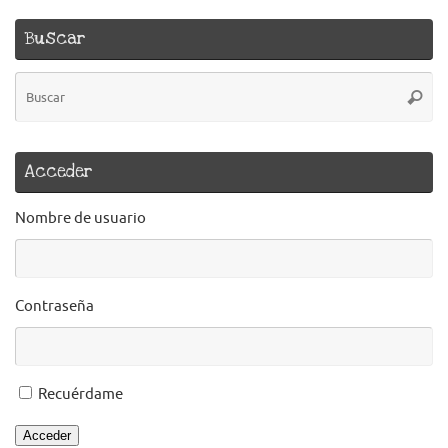
Buscar
B
Busca
pa
Acceder
Nombre de usuario
Contraseña
Recuérdame
Acceder