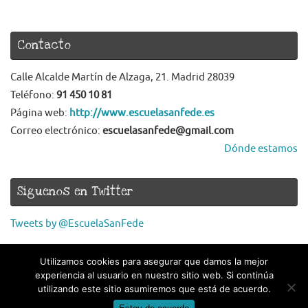
Contacto
Calle Alcalde Martín de Alzaga, 21. Madrid 28039
Teléfono:
91 450 10 81
Página web:
http://www.escuelasanfede.es
Correo electrónico:
escuelasanfede@gmail.com
Dónde estamos
Síguenos en Twitter
Tweets by @EscuelaSanFede
Utilizamos cookies para asegurar que damos la mejor
experiencia al usuario en nuestro sitio web. Si continúa
utilizando este sitio asumiremos que está de acuerdo.