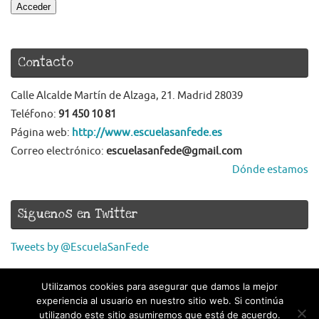
Acceder
Contacto
Calle Alcalde Martín de Alzaga, 21. Madrid 28039
Teléfono:
91 450 10 81
Página web:
http://www.escuelasanfede.es
Correo electrónico:
escuelasanfede@gmail.com
Dónde estamos
Síguenos en Twitter
Tweets by @EscuelaSanFede
Utilizamos cookies para asegurar que damos la mejor
experiencia al usuario en nuestro sitio web. Si continúa
utilizando este sitio asumiremos que está de acuerdo.