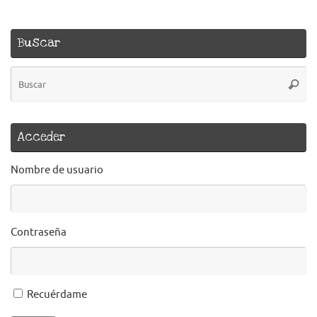
Buscar
B
Busca
pa
Acceder
Nombre de usuario
Contraseña
Recuérdame