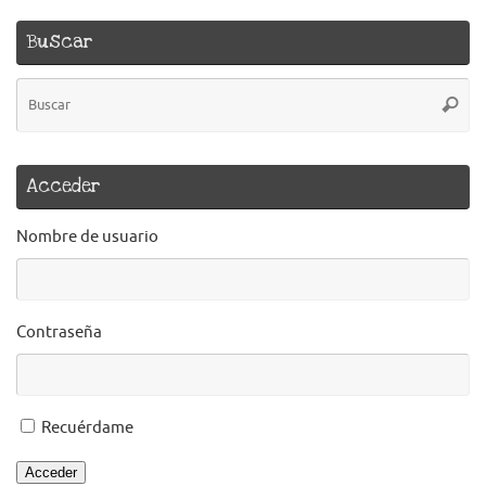
Buscar
B
Busca
pa
Acceder
Nombre de usuario
Contraseña
Recuérdame
Acceder