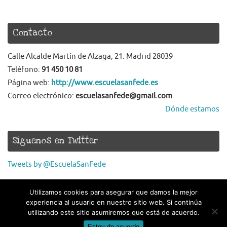
Contacto
Calle Alcalde Martín de Alzaga, 21. Madrid 28039
Teléfono:
91 450 10 81
Página web:
http://www.escuelasanfede.es
Correo electrónico:
escuelasanfede@gmail.com
Dónde estamos
Síguenos en Twitter
Tweets by @EscuelaSanFede
Utilizamos cookies para asegurar que damos la mejor
experiencia al usuario en nuestro sitio web. Si continúa
utilizando este sitio asumiremos que está de acuerdo.
Estoy de acuerdo