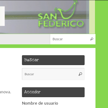
Búsque
Buscar
Buscar
Búsqueda
Buscar
para:
Acceder
anova.
Nombre de usuario