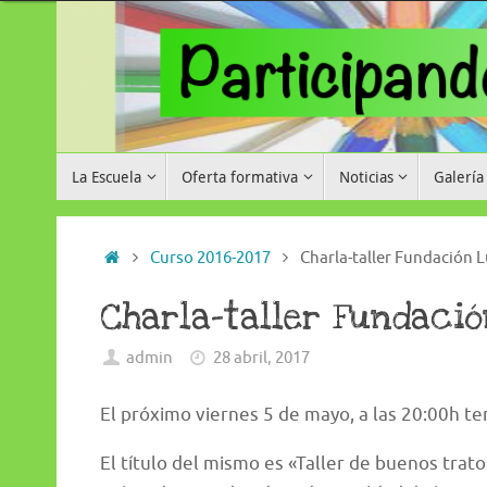
Saltar
al
contenido
Saltar
La Escuela
Oferta formativa
Noticias
Galería
al
contenido
Inicio
Curso 2016-2017
Charla-taller Fundación 
Charla-taller Fundaci
admin
28 abril, 2017
El próximo viernes 5 de mayo, a las 20:00h te
El título del mismo es «Taller de buenos trat