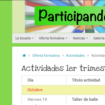
Saltar
al
contenido
Saltar
La Escuela
Oferta formativa
Noticias
Galería
al
contenido
Inicio
Oferta formativa
Actividades
Activida
Actividades 1er trimes
Día
Título actividad
Octubre
Viernes 19
Taller de baile