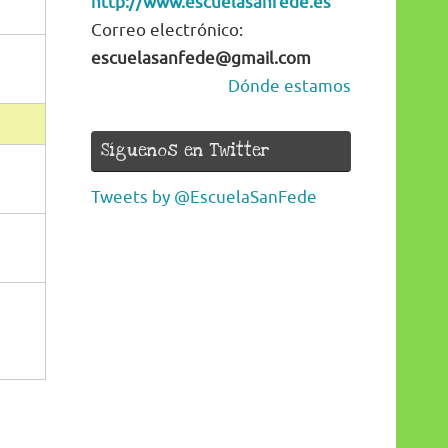
http://www.escuelasanfede.es
Correo electrónico:
escuelasanfede@gmail.com
Dónde estamos
Síguenos en Twitter
Tweets by @EscuelaSanFede