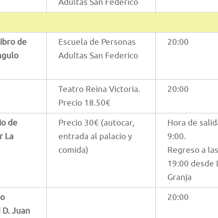
Adultas San Federico
libro de
Escuela de Personas
20:00
ngulo
Adultas San Federico
Teatro Reina Victoria.
20:00
Precio 18.50€
io de
Precio 30€ (autocar,
Hora de salid
r La
entrada al palacio y
9:00.
comida)
Regreso a la
19:00 desde 
Granja
po
20:00
 D. Juan