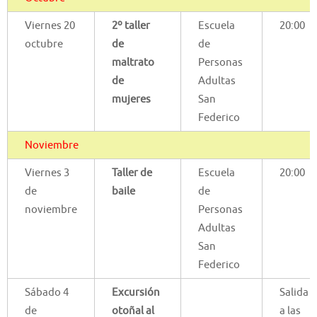
Viernes 20
2º taller
Escuela
20:00
octubre
de
de
maltrato
Personas
de
Adultas
mujeres
San
Federico
Noviembre
Viernes 3
Taller de
Escuela
20:00
de
baile
de
noviembre
Personas
Adultas
San
Federico
Sábado 4
Excursión
Salida
de
otoñal al
a las