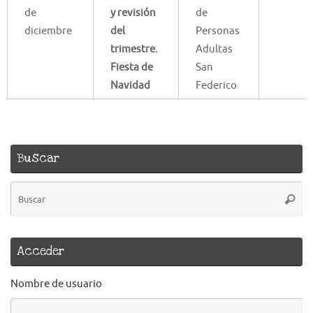
de
y revisión
de
diciembre
del
Personas
trimestre.
Adultas
Fiesta de
San
Navidad
Federico
Buscar
B
Busca
pa
Acceder
Nombre de usuario