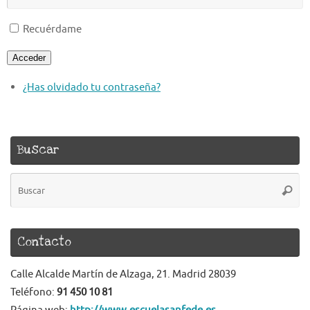
Recuérdame
Acceder
¿Has olvidado tu contraseña?
Buscar
B
Busca
pa
Contacto
Calle Alcalde Martín de Alzaga, 21. Madrid 28039
Teléfono:
91 450 10 81