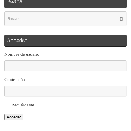
Buscar
Bú
Busca
pa
Acceder
Nombre de usuario
Contraseña
Recuérdame
Acceder