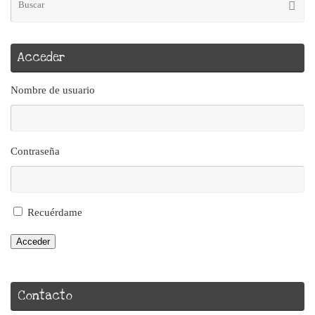
Busca
pa
Acceder
Nombre de usuario
Contraseña
Recuérdame
Acceder
Contacto