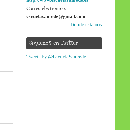
http://www.escuelasanfede.es
Correo electrónico:
escuelasanfede@gmail.com
Dónde estamos
Síguenos en Twitter
Tweets by @EscuelaSanFede