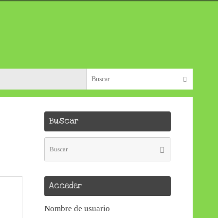
Búsque
Buscar
Buscar
Búsqueda
Buscar
para:
Acceder
Nombre de usuario