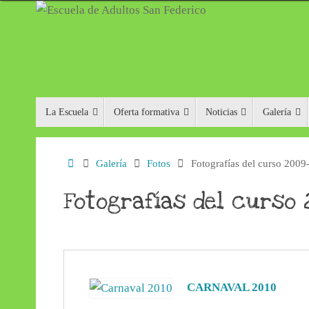
Saltar
al
contenido
Saltar
La Escuela
Oferta formativa
Noticias
Galería
al
contenido
Inicio
Galería
Fotos
Fotografías del curso 2009
Fotografías del curso
CARNAVAL 2010