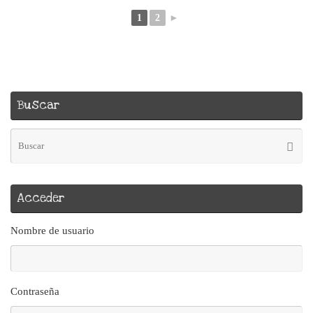
1
2
►
Buscar
Bú
Busca
pa
Acceder
Nombre de usuario
Contraseña