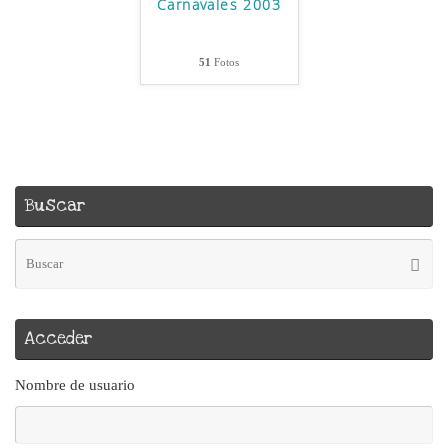
Carnavales 2003
51
Fotos
Buscar
Bú
Busca
pa
Acceder
Nombre de usuario