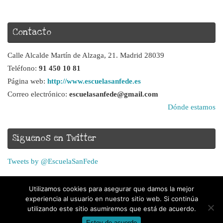
Contacto
Calle Alcalde Martín de Alzaga, 21. Madrid 28039
Teléfono:
91 450 10 81
Página web:
http://www.escuelasanfede.es
Correo electrónico:
escuelasanfede@gmail.com
Dónde estamos
Síguenos en Twitter
Tweets by @EscuelaSanFede
Utilizamos cookies para asegurar que damos la mejor
experiencia al usuario en nuestro sitio web. Si continúa
utilizando este sitio asumiremos que está de acuerdo.
Estoy de acuerdo