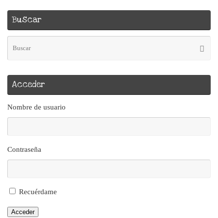
Buscar
Bú
Busca
pa
Acceder
Nombre de usuario
Contraseña
Recuérdame
Acceder