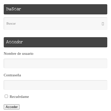
Buscar
Bú
Busca
pa
Acceder
Nombre de usuario
Contraseña
Recuérdame
Acceder