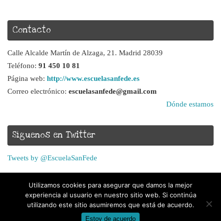
Contacto
Calle Alcalde Martín de Alzaga, 21. Madrid 28039
Teléfono:
91 450 10 81
Página web:
http://www.escuelasanfede.es
Correo electrónico:
escuelasanfede@gmail.com
Dónde estamos
Síguenos en Twitter
Tweets by @EscuelaSanFede
Utilizamos cookies para asegurar que damos la mejor
experiencia al usuario en nuestro sitio web. Si continúa
utilizando este sitio asumiremos que está de acuerdo.
Estoy de acuerdo