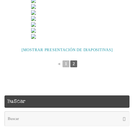
[MOSTRAR PRESENTACIÓN DE DIAPOSITIVAS]
◄
1
2
Buscar
Bú
Busca
pa