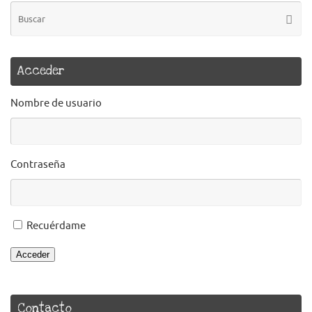
B
Busca
pa
Acceder
Nombre de usuario
Contraseña
Recuérdame
Acceder
Contacto