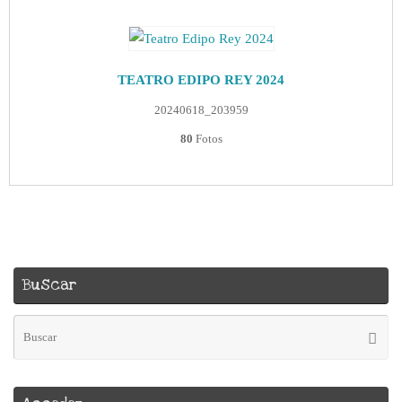
TEATRO EDIPO REY 2024
20240618_203959
80
Fotos
Buscar
Bú
Busca
pa