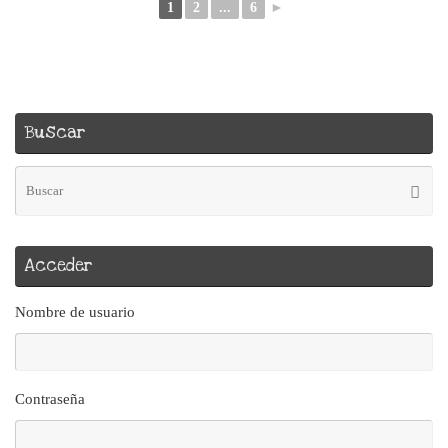
1
2
...
6
►
Buscar
Bú
Busca
pa
Acceder
Nombre de usuario
Contraseña