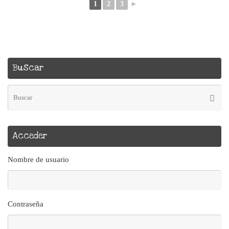
1
2
3
►
Buscar
Bú
Busca
pa
Acceder
Nombre de usuario
Contraseña