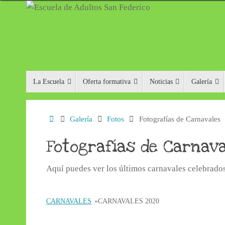
Saltar
al
contenido
Saltar
La Escuela
Oferta formativa
Noticias
Galería
al
contenido
Inicio
Galería
Fotos
Fotografías de Carnavales
Fotografías de Carnav
Aquí puedes ver los últimos carnavales celebrados
CARNAVALES
»
CARNAVALES 2020