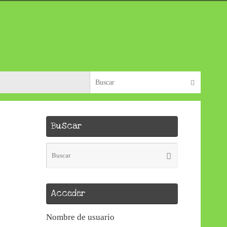
Búsque
Buscar
Buscar
Búsqueda
Buscar
para:
Acceder
Nombre de usuario