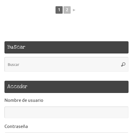
1
2
►
Buscar
B
Busca
pa
Acceder
Nombre de usuario
Contraseña