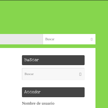
Búsque
Buscar
Buscar
Búsqueda
Buscar
para:
Acceder
Nombre de usuario