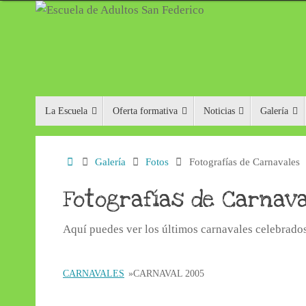
Saltar
al
contenido
Saltar
La Escuela
Oferta formativa
Noticias
Galería
al
contenido
Inicio
Galería
Fotos
Fotografías de Carnavales
Fotografías de Carnav
Aquí puedes ver los últimos carnavales celebrados
CARNAVALES
»
CARNAVAL 2005