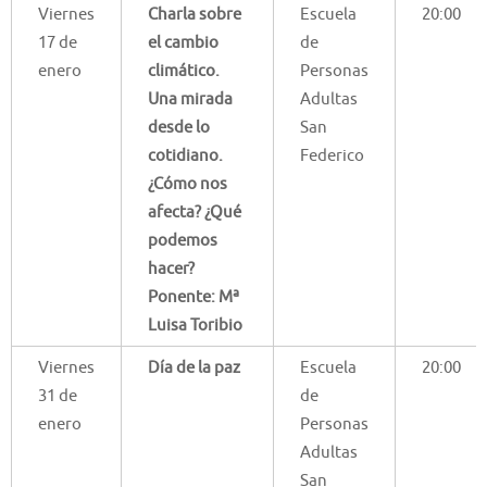
Viernes
Charla sobre
Escuela
20:00
17 de
el cambio
de
enero
climático.
Personas
Una mirada
Adultas
desde lo
San
cotidiano.
Federico
¿Cómo nos
afecta? ¿Qué
podemos
hacer?
Ponente: Mª
Luisa Toribio
Viernes
Día de la paz
Escuela
20:00
31 de
de
enero
Personas
Adultas
San