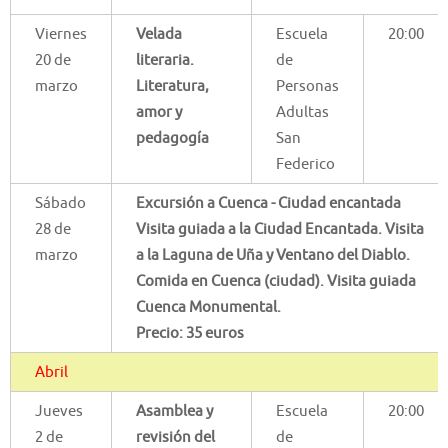
Viernes
Velada
Escuela
20:00
20 de
literaria.
de
marzo
Literatura,
Personas
amor y
Adultas
pedagogía
San
Federico
Sábado
Excursión a Cuenca - Ciudad encantada
28 de
Visita guiada a la Ciudad Encantada. Visita
marzo
a la Laguna de Uña y Ventano del Diablo.
Comida en Cuenca (ciudad). Visita guiada
Cuenca Monumental.
Precio: 35 euros
Abril
Jueves
Asamblea y
Escuela
20:00
2 de
revisión del
de