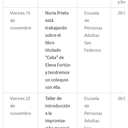
y bus
Viernes 15
Nuria Prieto
Escuela
20:00
de
está
de
noviembre
trabajando
Personas
sobre el
Adultas
libro
San
titulado
Federico
“Celia” de
Elena Fortún
y tendremos
un coloquio
con ella.
Viernes 22
Taller de
Escuela
20:00
de
introducción
de
noviembre
a la
Personas
improvisa-
Adultas