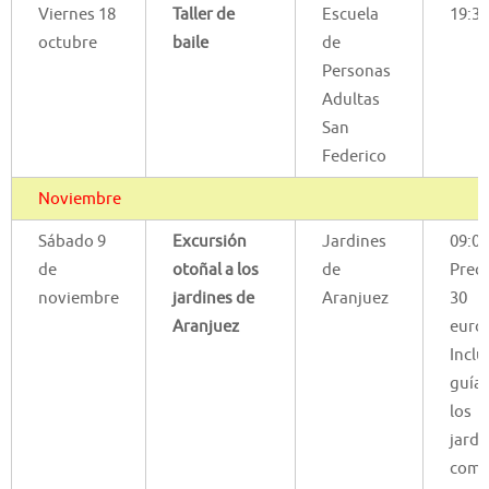
Viernes 18
Taller de
Escuela
19:30
octubre
baile
de
Personas
Adultas
San
Federico
Noviembre
Sábado 9
Excursión
Jardines
09:00
de
otoñal a los
de
Preci
noviembre
jardines de
Aranjuez
30
Aranjuez
euros
Inclu
guía 
los
jardi
comi