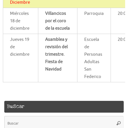
Diciembre
Miércoles
Villancicos
Parroquia
20:00
18 de
por el coro
diciembre
de la escuela
Jueves 19
Asamblea y
Escuela
20:00
de
revisión del
de
diciembre
trimestre.
Personas
Fiesta de
Adultas
Navidad
San
Federico
Buscar
B
Busca
pa