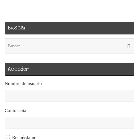
Buscar
Bú
Busca
pa
Acceder
Nombre de usuario
Contraseña
Recuérdame